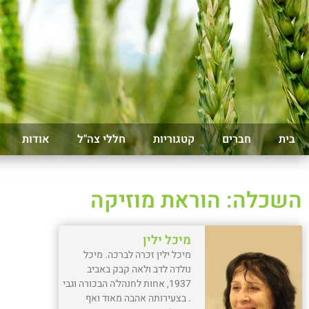
בית
חברים
קטגוריות
חללי צה"ל
אודות
השכלה: הוראת מוזיקה
מיכל ילין
מיכל ילין זכרה לברכה. מיכל
נולדה לדב ולאה קבק באביב
1937, אחות לחנהל'ה הבכורה וגבי
. בצעירותה אהבה מאוד ואף