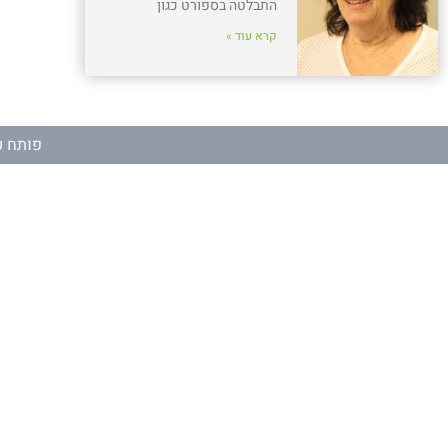
התבלטה בספורט כגון
קרא עוד »
פותח ע