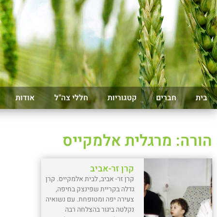
בית
חברים
קטגוריות
חללי צה"ל
אודות
הורה: מרגלית אלמקייס
קרן זר-אביב
קרן זר- אביב, לבית אלמקייס. קרן
גדלה בקריית שפינצק בחיפה,
צעירה יפה ומטופחת. עם נשואיה
נקלטה ביגור בהצלחה רבה