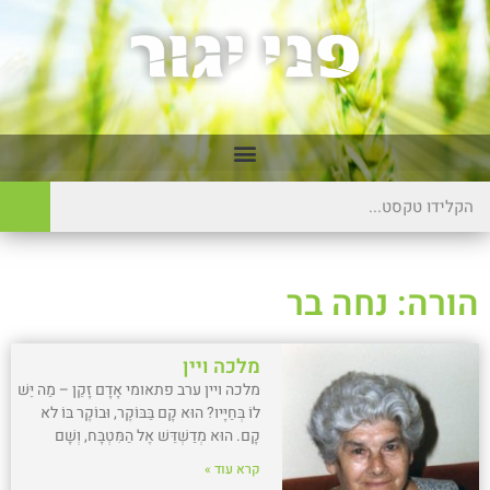
הורה: נחה בר
מלכה ויין
מלכה ויין ערב פתאומי אָדָם זָקֵן – מַה יֵּשׁ
לוֹ בְּחַיָּיו? הוּא קָם בַּבּוֹקֶר, וּבוֹקֶר בּוֹ לא
קָם. הוּא מְדַשְׁדֵּשׁ אֶל הַמִּטְבָּח, וְשָׁם
קרא עוד »