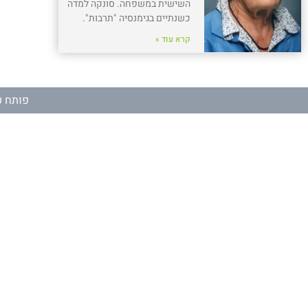
השישית במשפחה. סונקה למדה
כשנתיים בגימנסיה "תרבות".
קרא עוד »
פותח ע