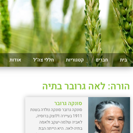
בית
חברים
קטגוריות
חללי צה"ל
אודות
הורה: לאה גרובר בתיה
סונקה גרובר
סונקה גרובר סונקה נולדה בשנת
1911 בעיירה ז'לוצק ברוסיה,
לאביה שלמה-יעקב ולאמה
בתיה-לאה. היא הייתה הבת