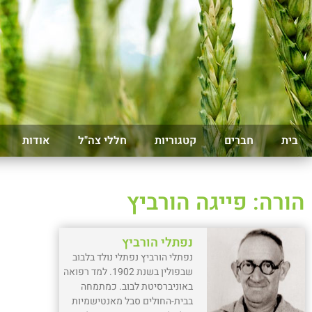
בית
חברים
קטגוריות
חללי צה"ל
אודות
הורה: פייגה הורביץ
נפתלי הורביץ
נפתלי הורביץ נפתלי נולד בלבוב
שבפולין בשנת 1902. למד רפואה
באוניברסיטת לבוב. כמתמחה
בבית-החולים סבל מאנטישמיות