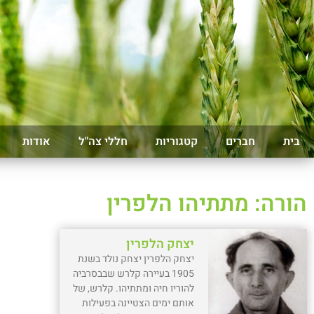
בית
חברים
קטגוריות
חללי צה"ל
אודות
הורה: מתתיהו הלפרין
יצחק הלפרין
יצחק הלפרין יצחק נולד בשנת
1905 בעיירה קלרש שבבסרביה
להוריו חיה ומתתיהו. קלרש, של
אותם ימים הצטיינה בפעילות