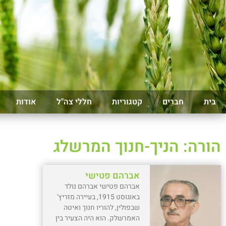
בית
חברים
קטגוריות
חללי צה"ל
אודות
הורה: הניך-חנוך המרשלג
אברהם פטישי
אברהם פטישי אברהם נולד
באוגוסט 1915, בעיירה מזריץ'
שבפולין, להוריו חנוך ואיטה
האמרשלק. הוא היה הצעיר בין