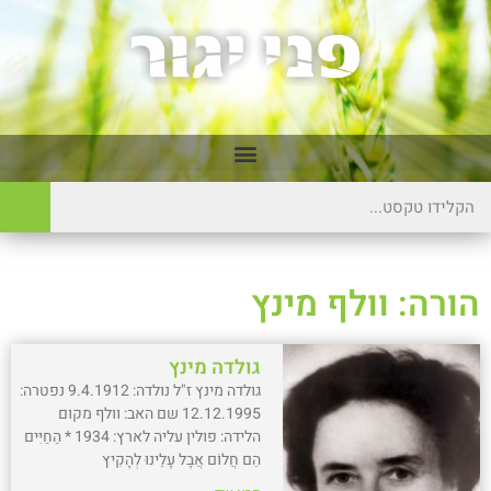
הורה: וולף מינץ
גולדה מינץ
גולדה מינץ ז"ל נולדה: 9.4.1912 נפטרה:
12.12.1995 שם האב: וולף מקום
הלידה: פולין עליה לארץ: 1934 * הַחַיִּים
הֵם חֲלוֹם אֲבָל עָלֵינוּ לְהָקִיץ