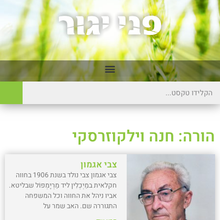
הורה: חנה וילקוזרסקי
צבי אגמון
צבי אגמון צבי נולד בשנת 1906 בחווה
חקלאית במֵיְכְלִין ליד מַרְיָמְפוֹל שבליטא.
אביו ניהל את החווה וכל המשפחה
התגוררה שם. האב שמר על