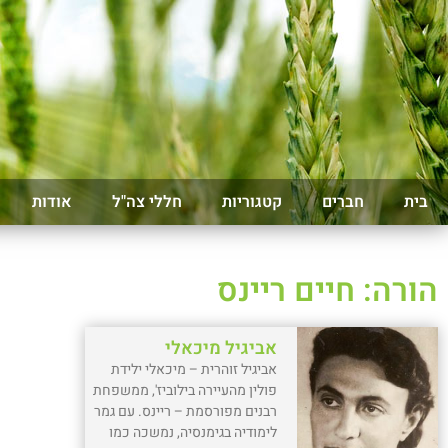
בית
חברים
קטגוריות
חללי צה"ל
אודות
הורה: חיים ריינס
אביגיל מיכאלי
אביגיל זוהרית – מיכאלי ילידת
פולין מהעיירה בילוביז', ממשפחת
רבנים מפורסמת – ריינס. עם גמר
לימודיה בגימנסיה, נמשכה כמו