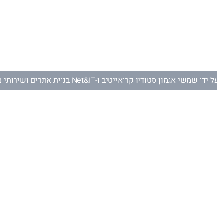
ל ידי
שמשי אגמון סטודיו קריאייטיב
ו-
Net&IT בניית אתרים ושירותי מחשוב