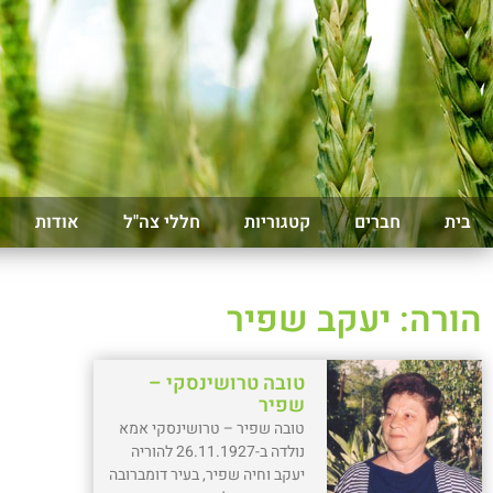
בית
חברים
קטגוריות
חללי צה"ל
אודות
הורה: יעקב שפיר
טובה טרושינסקי –
שפיר
טובה שפיר – טרושינסקי אמא
נולדה ב-26.11.1927 להוריה
יעקב וחיה שפיר, בעיר דומברובה