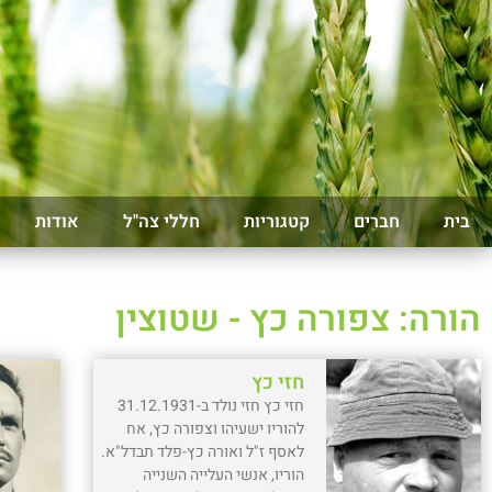
בית
חברים
קטגוריות
חללי צה"ל
אודות
הורה: צפורה כץ - שטוצין
חזי כץ
חזי כץ חזי נולד ב-31.12.1931
להוריו ישעיהו וצפורה כץ, אח
לאסף ז"ל ואורה כץ-פלד תבדל"א.
הוריו, אנשי העלייה השנייה