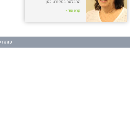
התבלטה בספורט כגון
קרא עוד »
פותח ע