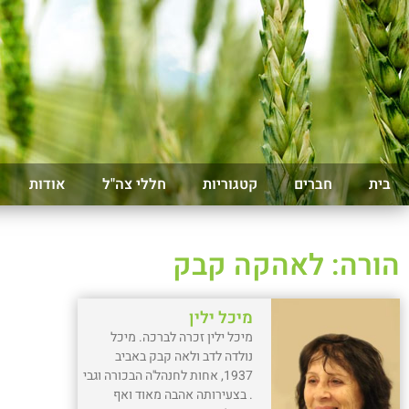
בית
חברים
קטגוריות
חללי צה"ל
אודות
הורה: לאהקה קבק
מיכל ילין
מיכל ילין זכרה לברכה. מיכל
נולדה לדב ולאה קבק באביב
1937, אחות לחנהל'ה הבכורה וגבי
. בצעירותה אהבה מאוד ואף