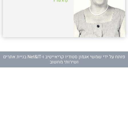
קרא עוד »
פותח על ידי
שמשי אגמון סטודיו קריאייטיב
ו-
Net&IT בניית אתרים
ושירותי מחשוב