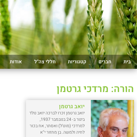
בית
חברים
קטגוריות
חללי צה"ל
אודות
הורה: מרדכי גרטמן
יואב גרטמן
יואב גרטמן זכרו לברכה יואב נולד
ביגור ב- 24 בנובמבר 1937,
למרדכי (מוט'ל) ואסתר, אח בכור
לחיה ולמשה. בן מחזור י"א