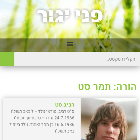
הורה: תמר סט
רביב סט
ס"ט רביב, טוראי נולד – ז' באב תשכ"ו
24.7.1966 נהרג – ט' בסיוון תשמ"ו
16.6.1986 בן תמר ואהוד. נולד ביום ז'
באב תשכ"ו