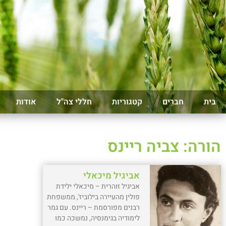
בית
חברים
קטגוריות
חללי צה"ל
אודות
הורה: צביה ריינס
אביגיל מיכאלי
אביגיל זוהרית – מיכאלי ילידת
פולין מהעיירה בילוביז', ממשפחת
רבנים מפורסמת – ריינס. עם גמר
לימודיה בגימנסיה, נמשכה כמו