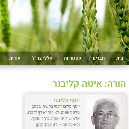
בית
חברים
קטגוריות
חללי צה"ל
אודות
הורה: איטה קליבנר
יוסף קליבנר
יוסף קליבנר לפי בקשתו בכתב
מלפני שנים, לא הוקרא דף לזכרו,
אלא שיר זה. אַתָּה. בֵּיתְךָ. גּוּפְךָ.
וְלא-כְלוּמְךָ – וְרַק אָבִיךָ הַזָּקֵן