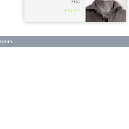
מַרְכִּין
קרא עוד »
פותח ע