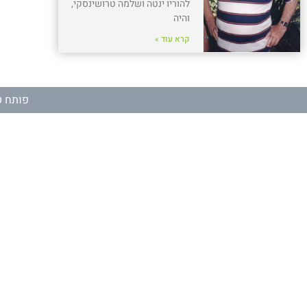
להוריו ינטה ושלמה טרושינסקי,
והיה
קרא עוד »
פותח ע