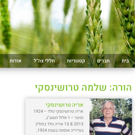
בית
חברים
קטגוריות
חללי צה"ל
אודות
הורה: שלמה טרושינסקי
אריה טרושינסקי
אריה טרושינסקי נולד – 1924
נפטר – ז' אלול תשע"ג,
13.8.2013 אריה נולד בפולין
בעייריה אוסווה בשנת 1924,