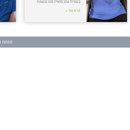
בשנית עם מואיז מנו ובשנת
קרא עוד »
פותח ע