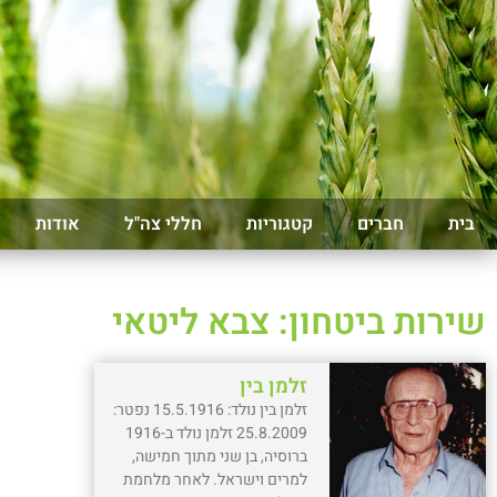
בית
חברים
קטגוריות
חללי צה"ל
אודות
שירות ביטחון: צבא ליטאי
זלמן בין
זלמן בין נולד: 15.5.1916 נפטר:
25.8.2009 זלמן נולד ב-1916
ברוסיה, בן שני מתוך חמישה,
למרים וישראל. לאחר מלחמת