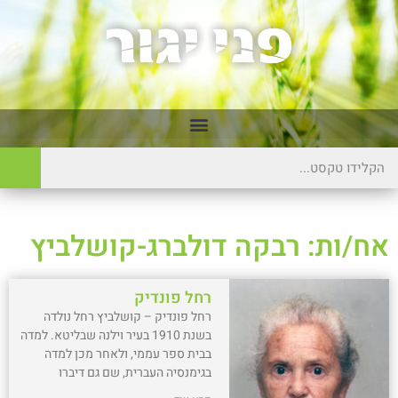
אח/ות: רבקה דולברג-קושלביץ
רחל פונדיק
רחל פונדיק – קושלביץ רחל נולדה
בשנת 1910 בעיר וילנה שבליטא. למדה
בבית ספר עממי, ולאחר מכן למדה
בגימנסיה העברית, שם גם דיברו