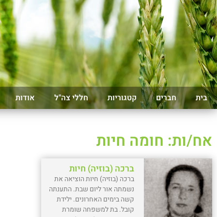
בית
חברים
קטגוריות
חללי צה"ל
אודות
אח/ות: חומה חיות
ברכה (בוזיה) חיות
ברכה (בוזיה) חיות הוציאה את
נשמתה אור ליום שבת. התענתה
קשה בימים האחרונים. ילידת
קובל. בת למשפחה שומרת