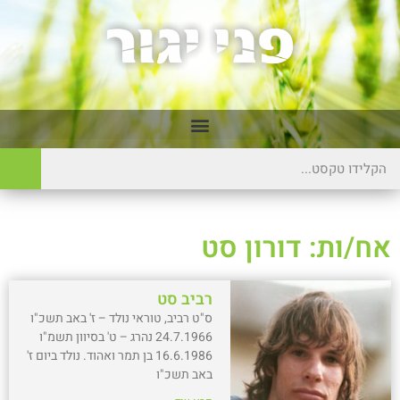
אח/ות: דורון סט
רביב סט
ס"ט רביב, טוראי נולד – ז' באב תשכ"ו
24.7.1966 נהרג – ט' בסיוון תשמ"ו
16.6.1986 בן תמר ואהוד. נולד ביום ז'
באב תשכ"ו