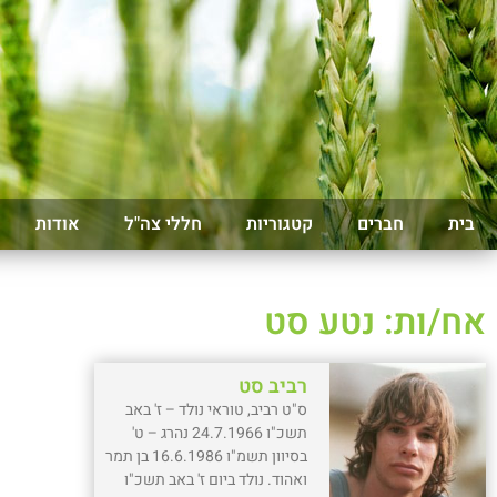
בית
חברים
קטגוריות
חללי צה"ל
אודות
אח/ות: נטע סט
רביב סט
ס"ט רביב, טוראי נולד – ז' באב
תשכ"ו 24.7.1966 נהרג – ט'
בסיוון תשמ"ו 16.6.1986 בן תמר
ואהוד. נולד ביום ז' באב תשכ"ו