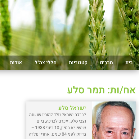
בית
חברים
קטגוריות
חללי צה"ל
אודות
אח/ות: תמר סלע
ישראל סלע
לברכה ישראל נולד להוריו שושנה
וצבי סלע, זיכרם לברכה, ביום
שישי, יא בסיון, 10 ביוני 1938 –
בדיוק לפני 84 שנים. אחריו נולדה