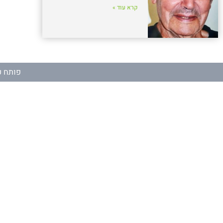
קרא עוד »
פותח ע