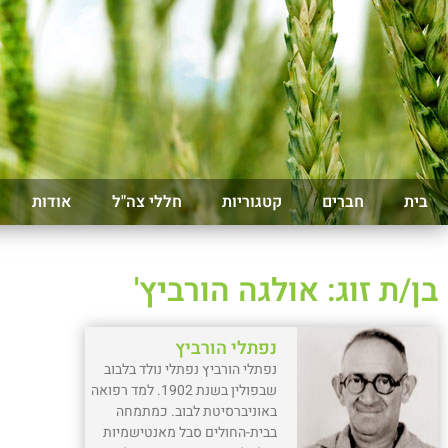
בית
חברים
קטגוריות
חללי צה"ל
אודות
בן/ת זוג: אולגה הורביץ'
נפתלי הורביץ
נפתלי הורביץ נפתלי נולד בלבוב
שבפולין בשנת 1902. למד רפואה
באוניברסיטת לבוב. כמתמחה
בבית-החולים סבל מאנטישמיות