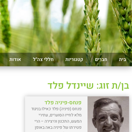
בית
חברים
קטגוריות
חללי צה"ל
אודות
בן/ת זוג: שיינדל פלד
פנחס-פיניה פלד
פנחס (פיניה) פלד כאילו בניגוד
מלא לחייו הסוערים, עתירי
המעש, התכנון והיצירה – הרי
פטירתו של פיניה באה באופן