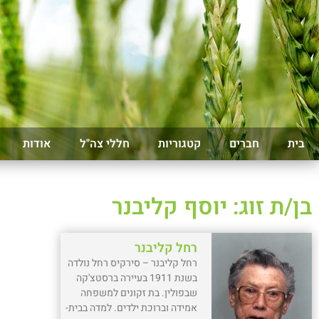
בית
חברים
קטגוריות
חללי צה"ל
אודות
בן/ת זוג: יוסף קליבנר
רחל קליבנר
רחל קליבנר – סירקיס רחל נולדה
בשנת 1911 בעיירה ברסטצ'קה
שבפולין. בת זקונים למשפחה
אמידה וברוכת ילדים. למדה בבית-