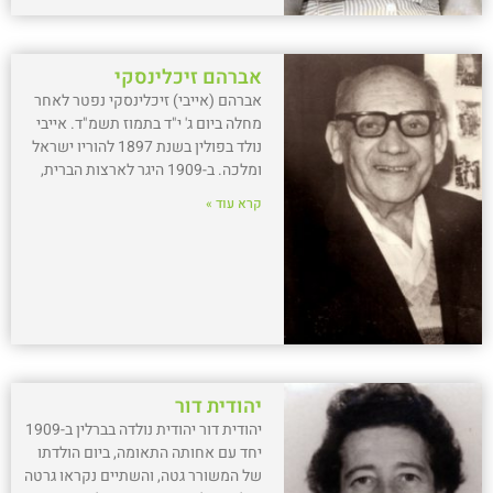
אברהם זיכלינסקי
אברהם (אייבי) זיכלינסקי נפטר לאחר
מחלה ביום ג' י"ד בתמוז תשמ"ד. אייבי
נולד בפולין בשנת 1897 להוריו ישראל
ומלכה. ב-1909 היגר לארצות הברית,
קרא עוד »
יהודית דור
יהודית דור יהודית נולדה בברלין ב-1909
יחד עם אחותה התאומה, ביום הולדתו
של המשורר גטה, והשתיים נקראו גרטה