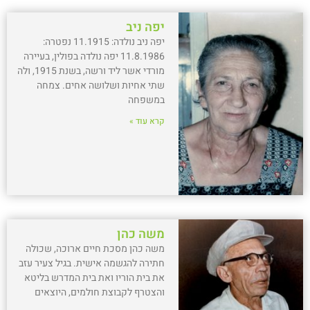
יפה ניב
יפה ניב נולדה: 11.1915 נפטרה:
11.8.1986 יפה נולדה בפולין, בעיירה
מורדי אשר ליד ורשה, בשנת 1915, ולה
שתי אחיות ושלושה אחים. צמחה
במשפחה
קרא עוד »
משה כהן
משה כהן מסכת חיים ארוכה, שכולה
חתירה להגשמה אישית. בגיל צעיר עזב
את בית הוריו ואת בית המדרש בליטא
והצטרף לקבוצת חולמים, היוצאים