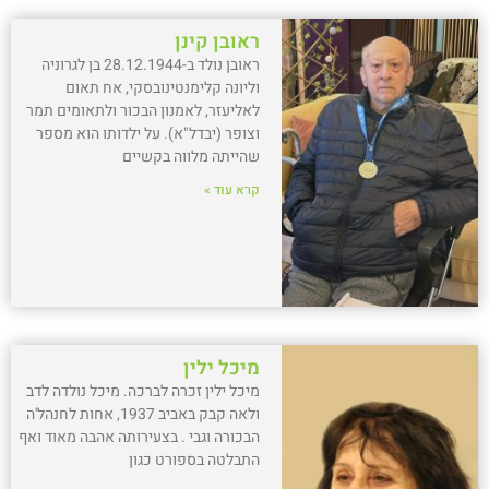
ראובן קינן
ראובן נולד ב-28.12.1944 בן לגרוניה
וליונה קלימנטינובסקי, אח תאום
לאליעזר, לאמנון הבכור ולתאומים תמר
וצופר (יבדל"א). על ילדותו הוא מספר
שהייתה מלווה בקשיים
קרא עוד »
מיכל ילין
מיכל ילין זכרה לברכה. מיכל נולדה לדב
ולאה קבק באביב 1937, אחות לחנהל'ה
הבכורה וגבי . בצעירותה אהבה מאוד ואף
התבלטה בספורט כגון