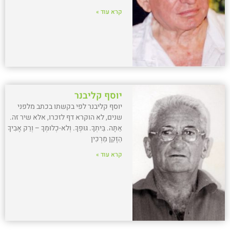
קרא עוד »
יוסף קליבנר
יוסף קליבנר לפי בקשתו בכתב מלפני
שנים, לא הוקרא דף לזכרו, אלא שיר זה.
אַתָּה. בֵּיתְךָ. גּוּפְךָ. וְלא-כְלוּמְךָ – וְרַק אָבִיךָ
הַזָּקֵן מַרְכִּין
קרא עוד »