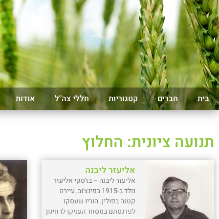
בית
חברים
קטגוריות
חללי צה"ל
אודות
תנועה ציונית: החלוץ
אליעזר ליבנה
אליעזר ליבנה – בז'סקי אליעזר
נולד ב-1915 בפינצ'וב, עיירה
קטנה בפולין. הוריו שעסקו
לפרנסתם במסחר העניקו לו חינוך