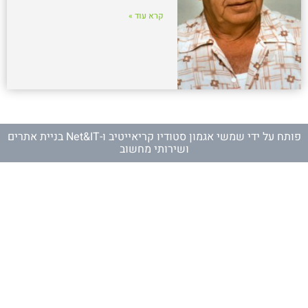
קרא עוד »
פותח על ידי
שמשי אגמון סטודיו קריאייטיב
ו-
Net&IT בניית אתרים
ושירותי מחשוב