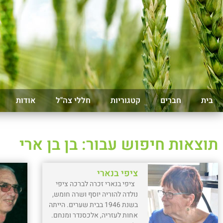
בית
חברים
קטגוריות
חללי צה"ל
אודות
תוצאות חיפוש עבור: בן בן ארי
ציפי בנארי
ציפי בנארי זכרה לברכה ציפי
נולדה להוריה יוסף ושרה חומש,
בשנת 1946 בבית שערים. הייתה
אחות לעזריה, אלכסנדר ומנחם.