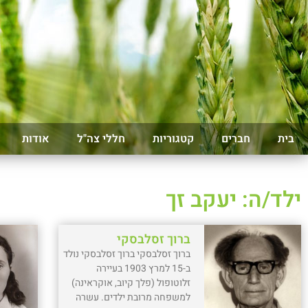
בית
חברים
קטגוריות
חללי צה"ל
אודות
ילד/ה: יעקב זך
ברוך זסלבסקי
ברוך זסלבסקי ברוך זסלבסקי נולד
ב-15 למרץ 1903 בעיירה
זלוטופול (פלך קיוב, אוקראינה)
למשפחה מרובת ילדים. עשרה