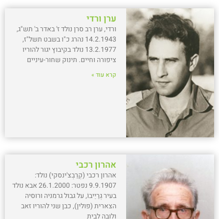
ערן ורדי
ורדי, ערן רב סרן נולד ז' באדר ב' תש"ג,
14.2.1943 נהרג כ"ו בשבט תשל"ז,
13.2.1977 נולד בקיבוץ יגור להוריו
ציפורה וחיים. תינוק שחור-עיניים
קרא עוד »
אהרון רכבי
אהרון רכבי (קְרַבְצ'ינסקי) נולד:
9.9.1907 נפטר: 26.1.2000 אבא נולד
בעיר גְרַיֵיבוֹ, על גבול גרמניה ורוסיה
הצארית (פולין), כבן שני להוריו זאב
ולובה לבית