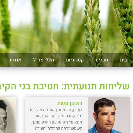
בית
חברים
קטגוריות
חללי צה"ל
אודות
שליחות תנועתית: חטיבת בני הקי
ראובן עשת
ראובן, משפחתך הענפה וכל בית
יגור קמו היום לבוקר אחר, אשר
קפא על מקומו עם הוודע מותך.
השמש זרחה כהרגלה והעירה