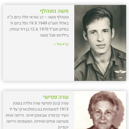
משה גוטהלף
גוטהלף משה – רב טוראי נולד ביום כ"ה
באלול תש"ט 19.9.1949 נפל ביום ח'
בסיוון תש"ל 12.6.1970 בן דוד ובתיה.
בילדותו סבל משה
קרא עוד »
שרה פטישי
שרה (בט) פטישי שרה נולדה בשנת
1913 למשפחת בט בפולבארקי על יד
העיר קרמניץ שבאוקראינה. הייתה אחת
משישה אחים ואחיות. המשפחה הייתה
יהודית