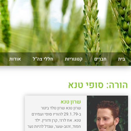
בית
חברים
קטגוריות
חללי צה"ל
אודות
הורה: סופי טנא
שרון טנא
שרון טנא שרון נולד ביגור
ב-29.1.79 להוריו סופי ועמירם
טנא. אח לרני, קרן ודורין. ילד
חמוד, זהוב-שער, שגדל להיות נער