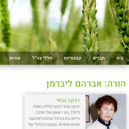
בית
חברים
קטגוריות
חללי צה"ל
אודות
הורה: אברהם ליברמן
רבקה גבאי
רבקה גבאי רבקה נולדה בשנת
1915, בנר ראשון של חנוכה.
הייתה בת בכורה ואחות לארבעה
אחים ואחיות. מצבם הכלכלי של