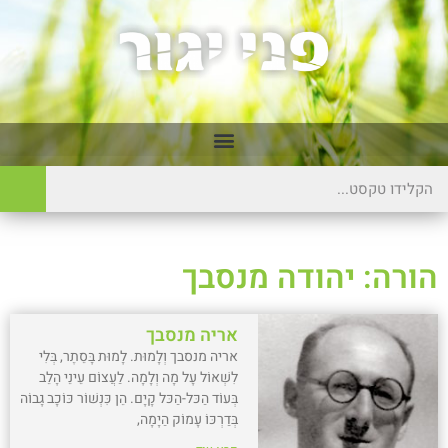
הורה: יהודה מנסבך
אריה מנסבך
אריה מנסבך וְלָמוּת. לָמוּת בָּסֵתֶר, בְּלִי
לִשְׁאוֹל עָל מָה וְלָמָה. לַעֲצוֹם עֵינֵי הָלֵב
בְּעוֹד הַכּל-הַכּל קָיָם. הֵן כִּנְשׁוֹר כּוֹכָב גָבוֹה
בְּדַרְכּוֹ עָמוֹק הַיָמָה,