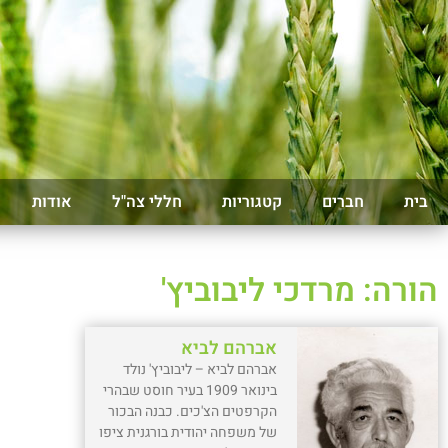
בית
חברים
קטגוריות
חללי צה"ל
אודות
הורה: מרדכי ליבוביץ'
אברהם לביא
אברהם לביא – ליבוביץ' נולד
בינואר 1909 בעיר חוסט שבהרי
הקרפטים הצ'כים. כבנה הבכור
של משפחה יהודית בורגנית ציפו