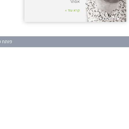
אסתר
קרא עוד »
פותח ע