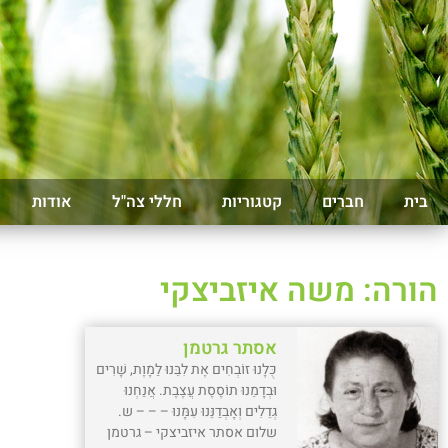
בית
חברים
קטגוריות
חללי צה"ל
אודות
הורה: משה איזביצקי
אסתר גרטמן
כֻּלָנוּ זוֹבְחִים אֶת לִבֵּנוּ לַמָוֶת, שָׁרִים
וּבְדָמֵנוּ תוֹסֶסֶת עֲצֶבֶת. אֲנַחְנוּ
גְדֵלִים וְאָבְדַנֵּנוּ עִמָּנוּ – – – ש.
שלום אסתר איזביצקי – גרטמן