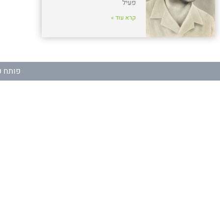
פעיל
קרא עוד »
פותח ע