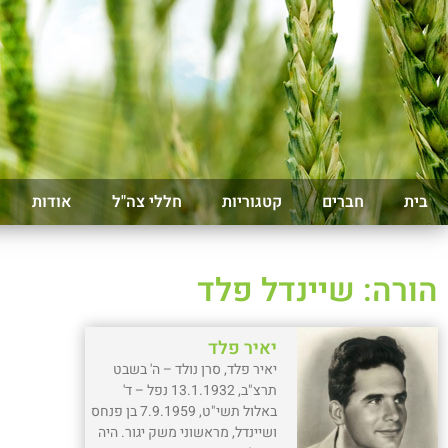
בית
חברים
קטגוריות
חללי צה"ל
אודות
הורה: שיינדל פלד
יאיר פלד
יאיר פלד, סרן נולד – ה' בשבט
תרצ"ב, 13.1.1932 נפל – ד'
באלול תשי"ט, 7.9.1959 בן פנחס
ושיינדל, מראשוני משק יגור. היה