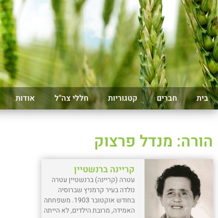
בית
חברים
קטגוריות
חללי צה"ל
אודות
הורה: מנדל פרצוק
קריינה ברנשטיין
עטרה (קריינה) ברנשטיין עטרה
נולדה בעיר קרמניץ שברוסיה
בחודש אוקטובר 1903. משפחתה
האמידה, מרובת הילדים, לא הייתה