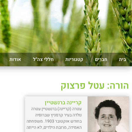
בית
חברים
קטגוריות
חללי צה"ל
אודות
הורה: עטל פרצוק
קריינה ברנשטיין
עטרה (קריינה) ברנשטיין עטרה
נולדה בעיר קרמניץ שברוסיה
בחודש אוקטובר 1903. משפחתה
האמידה, מרובת הילדים, לא הייתה