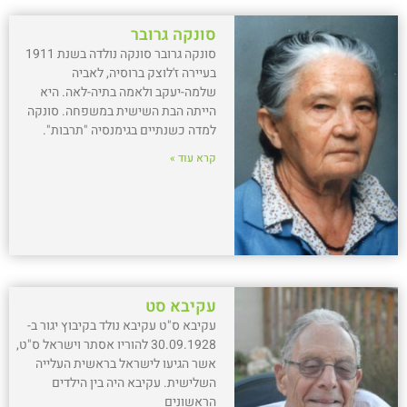
סונקה גרובר
סונקה גרובר סונקה נולדה בשנת 1911
בעיירה ז'לוצק ברוסיה, לאביה
שלמה-יעקב ולאמה בתיה-לאה. היא
הייתה הבת השישית במשפחה. סונקה
למדה כשנתיים בגימנסיה "תרבות".
קרא עוד »
עקיבא סט
עקיבא ס"ט עקיבא נולד בקיבוץ יגור ב-
30.09.1928 להוריו אסתר וישראל ס"ט,
אשר הגיעו לישראל בראשית העלייה
השלישית. עקיבא היה בין הילדים
הראשונים