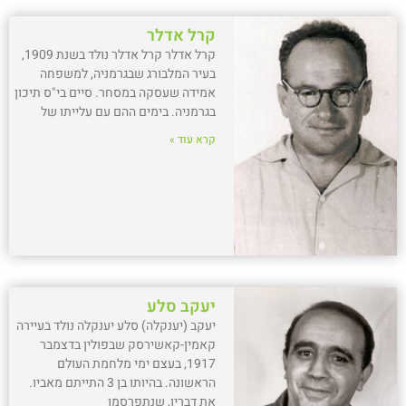
קרל אדלר
קרל אדלר קרל אדלר נולד בשנת 1909,
בעיר המלבורג שבגרמניה, למשפחה
אמידה שעסקה במסחר. סיים בי"ס תיכון
בגרמניה. בימים ההם עם עלייתו של
קרא עוד »
יעקב סלע
יעקב (יענקלה) סלע יענקלה נולד בעיירה
קאמין-קאשירסק שבפולין בדצמבר
1917, בעצם ימי מלחמת העולם
הראשונה. בהיותו בן 3 התייתם מאביו.
את דבריו, שנתפרסמו