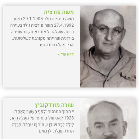
משה פורציה
משה פורציה נולד 29.1.1905 נפטר
27.4.1992 משה פורציה נולד בעיירה
רובנה שעל גבול אוקראינה, במשפחה
בורגנית שהייתה מקורבת לשלטונות.
אביו ניהל רשת ענפה
קרא עוד »
שורה מורדקוביץ
* מתוך המחזור "לִפְנֵי הַשַּׁעַר הָאָפֵל",
1923 לְאַט עוֹלִים סוּסַי עַל מַעֲלֵה הָהָר,
לַיְלָה כְבָר שׁוֹכֵן שָׁחוֹר בָּנוּ וּבַכֹּל. כְּבֵדָה
תַּחֲרֹק עֶגְלָתִי לִרְגָעִים