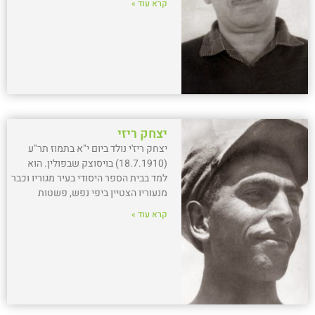
קרא עוד »
יצחק ריזי
יצחק ריז'י נולד ביום י"א בתמוז תר"ע
(18.7.1910) בויסוצק שבפולין. הוא
למד בבית הספר היסודי בעיר מגוריו וכבר
מנעוריו הצטיין ביפי נפש, פשטות
קרא עוד »